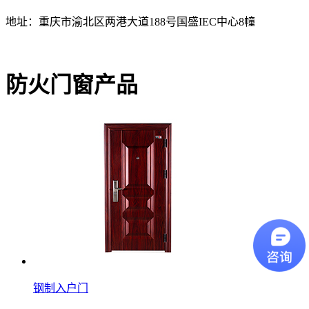
地址：重庆市渝北区两港大道188号国盛IEC中心8幢
防火门窗产品
钢制入户门