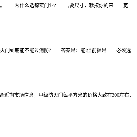
工。 为什么选锦宏门业? 1,要尺寸，就按你的来 宽
火门到底能不能过消防? 答案是：能!但前提是——必须选
近期市场信息，甲级防火门每平方米的价格大致在300左右，