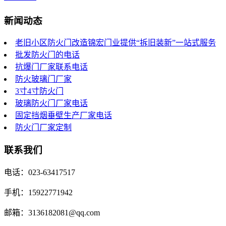
新闻动态
老旧小区防火门改造锦宏门业提供“拆旧装新”一站式服务
批发防火门的电话
抗爆门厂家联系电话
防火玻璃门厂家
3寸4寸防火门
玻璃防火门厂家电话
固定挡烟垂壁生产厂家电话
防火门厂家定制
联系我们
电话：023-63417517
手机：15922771942
邮箱：3136182081@qq.com