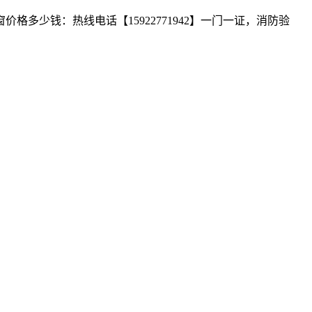
少钱：热线电话【15922771942】一门一证，消防验