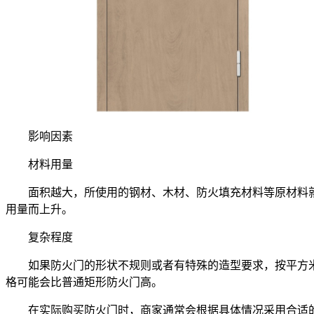
影响因素
材料用量
面积越大，所使用的钢材、木材、防火填充材料等原材料就
用量而上升。
复杂程度
如果防火门的形状不规则或者有特殊的造型要求，按平方米
格可能会比普通矩形防火门高。
在实际购买防火门时，商家通常会根据具体情况采用合适的