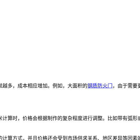
越多，成本相应增加。例如，大面积的
钢质防火门
，由于需要
计算时，价格会根据制作的复杂程度进行调整。比如带有弧形或
计算方式，并且价格还会受到市场供求关系、地区差异等因素