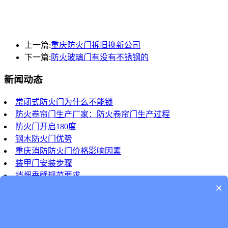
上一篇:
重庆防火门拆旧换新公司
下一篇:
防火玻璃门有没有不锈钢的
新闻动态
常闭式防火门为什么不能锁
防火卷帘门生产厂家：防火卷帘门生产过程
防火门开启180度
钢木防火门优势
重庆消防防火门价格影响因素
装甲门安装步骤
挡烟垂壁规范要求
×
防火卷帘门启动方式
联系电话：023-63417517 公司地址:重庆市渝北区两港大道188
号国盛IEC中心8幢