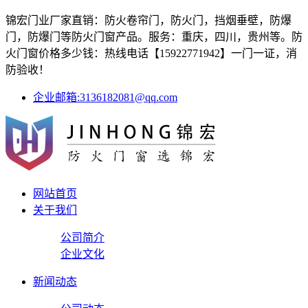
锦宏门业厂家直销：防火卷帘门，防火门，挡烟垂壁，防爆
门，防爆门等防火门窗产品。服务：重庆，四川，贵州等。防
火门窗价格多少钱：热线电话【15922771942】一门一证，消
防验收！
企业邮箱:3136182081@qq.com
网站首页
关于我们
公司简介
企业文化
新闻动态