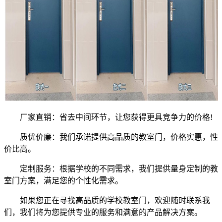
厂家直销：省去中间环节，让您获得更具竞争力的价格!
质优价廉：我们承诺提供高品质的教室门，价格实惠，性
价比高。
定制服务：根据学校的不同需求，我们提供量身定制的教
室门方案，满足您的个性化需求。
如果您正在寻找高品质的学校教室门，欢迎随时联系我
们，我们将为您提供专业的服务和满意的产品解决方案。