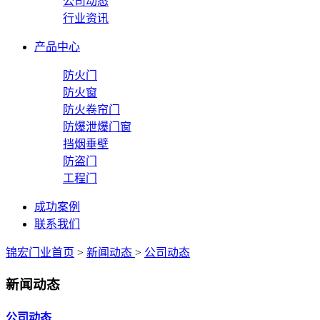
公司动态
行业资讯
产品中心
防火门
防火窗
防火卷帘门
防爆泄爆门窗
挡烟垂壁
防盗门
工程门
成功案例
联系我们
锦宏门业首页
>
新闻动态
>
公司动态
新闻动态
公司动态