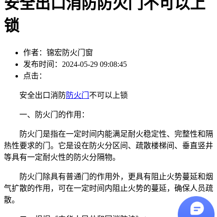
安全出口消防防火门不可以上
锁
作者：锦宏防火门窗
发布时间：2024-05-29 09:08:45
点击：
安全出口消防
防火门
不可以上锁
一、防火门的作用：
防火门是指在一定时间内能满足耐火稳定性、完整性和隔
热性要求的门。它是设在防火分区间、疏散楼梯间、垂直竖井
等具有一定耐火性的防火分隔物。
防火门除具有普通门的作用外，更具有阻止火势蔓延和烟
气扩散的作用，可在一定时间内阻止火势的蔓延，确保人员疏
散。