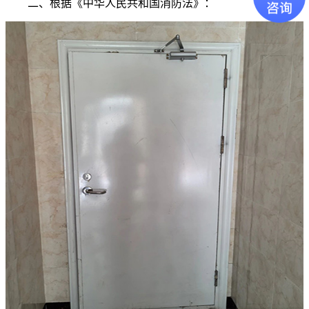
二、根据《中华人民共和国消防法》：