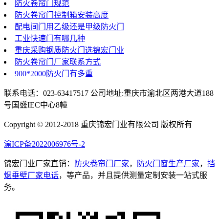
防火卷帘门规范
防火卷帘门控制箱安装高度
配电间门用乙级还是甲级防火门
工业快速门有哪几种
重庆采购钢质防火门选锦宏门业
防火卷帘门厂家联系方式
900*2000防火门有多重
联系电话：023-63417517 公司地址:重庆市渝北区两港大道188
号国盛IEC中心8幢
Copyright © 2012-2018 重庆锦宏门业有限公司 版权所有
渝ICP备2022006976号-2
锦宏门业厂家直销：
防火卷帘门厂家
，
防火门窗生产厂家
，
挡
烟垂壁厂家电话
，等产品，并且提供测量定制安装一站式服
务。