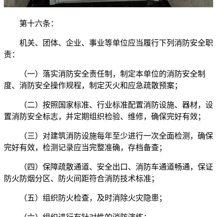
第十六条：
机关、团体、企业、事业等单位应当履行下列消防安全职
责：
（一）落实消防安全责任制，制定本单位的消防安全制
度、消防安全操作规程，制定灭火和应急疏散预案；
（二）按照国家标准、行业标准配置消防设施、器材，设
置消防安全标志，并定期组织检验、维修，确保完好有效；
（三）对建筑消防设施每年至少进行一次全面检测，确保
完好有效，检测记录应当完整准确，存档备查；
（四）保障疏散通道、安全出口、消防车通道畅通，保证
防火防烟分区、防火间距符合消防技术标准；
（五）组织防火检查，及时消除火灾隐患；