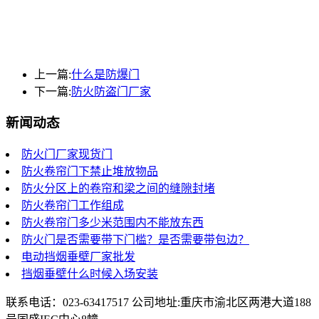
上一篇:
什么是防爆门
下一篇:
防火防盗门厂家
新闻动态
防火门厂家现货门
防火卷帘门下禁止堆放物品
防火分区上的卷帘和梁之间的缝隙封堵
防火卷帘门工作组成
防火卷帘门多少米范围内不能放东西
防火门是否需要带下门槛？是否需要带包边？
电动挡烟垂壁厂家批发
挡烟垂壁什么时候入场安装
联系电话：023-63417517 公司地址:重庆市渝北区两港大道188