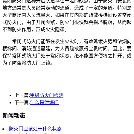
常闭防火门这种开启状态存在一定的缺点，由于防火门安装的
地方通常是人员经常走动的通道，造成了一定的矛盾。特别是
大型商场内人员流量大，如果在其内部的疏散楼梯间设置常闭
式防火门，由于开闭频繁，防火门很快就会损坏脱落，从而起
不到防火作用，形成火灾隐患。
常闭式防火门能够在发生火灾时，有效延缓火势和浓烟向
楼梯间、消防通道蔓延，为人员疏散赢得宝贵时间。因此，要
保持常闭式防火门处于常闭状态，绝不能图方便将之打开，或
为了防盗将防火门上锁。
上一篇:
甲级防火门检测
下一篇:
什么是泄爆门
新闻动态
防火门应该处于什么状态