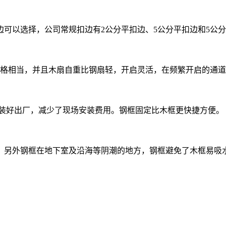
以选择，公司常规扣边有2公分平扣边、5公分平扣边和5公分
价格相当，并且木扇自重比钢扇轻，开启灵活，在频繁开启的通道
装好出厂，减少了现场安装费用。钢框固定比木框更快捷方便。
另外钢框在地下室及沿海等阴潮的地方，钢框避免了木框易吸