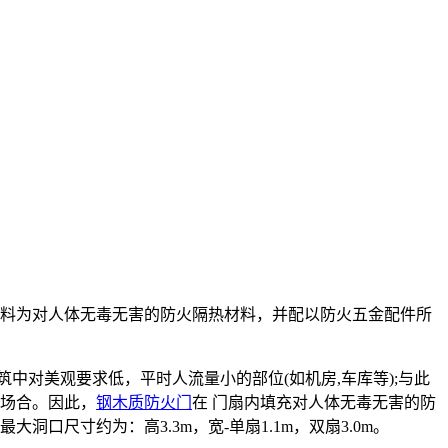
材料为对人体无毒无害的防火隔热材料，并配以防火五金配件所
中对美观要求低，平时人流量小的部位(如机房,车库等);与此
要场合。因此，
钢木质防火门
在 门扇内填充对人体无毒无害的防
尺寸约为：高3.3m，宽-单扇1.1m，双扇3.0m。