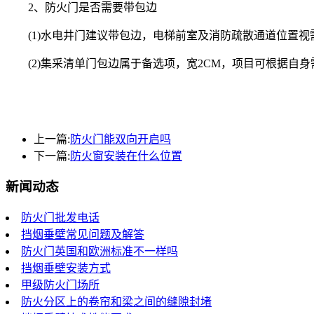
2、防火门是否需要带包边
(1)水电井门建议带包边，电梯前室及消防疏散通道位置视
(2)集采清单门包边属于备选项，宽2CM，项目可根据自身
上一篇:
防火门能双向开启吗
下一篇:
防火窗安装在什么位置
新闻动态
防火门批发电话
挡烟垂壁常见问题及解答
防火门英国和欧洲标准不一样吗
挡烟垂壁安装方式
甲级防火门场所
防火分区上的卷帘和梁之间的缝隙封堵