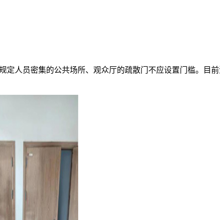
5.5.19条规定人员密集的公共场所、观众厅的疏散门不应设置门