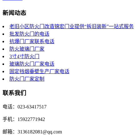
新闻动态
老旧小区防火门改造锦宏门业提供“拆旧装新”一站式服务
批发防火门的电话
抗爆门厂家联系电话
防火玻璃门厂家
3寸4寸防火门
玻璃防火门厂家电话
固定挡烟垂壁生产厂家电话
防火门厂家定制
联系我们
电话：023-63417517
手机：15922771942
邮箱：3136182081@qq.com