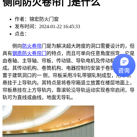
侧向防火卷帘门是什么
作者：锦宏防火门窗
发布时间：2024-01-22 16:45:33
点击：
侧向
防火卷帘
门是为解决超大跨度的洞口需要设计的，但
具有
钢质防火卷帘门
的特点，而且可单向任意角度拐弯。它是
由卷轴、主导轴、帘板、传动链、导轨电机及传动机构等组
成。其传动机构、卷筒机构、电器控制均安装于卷筒箱内，竖
置于建筑洞口的一 侧，帘板采用冷轧带钢轧制成型，用吊轨
悬挂于上导轨内。其特点是将卷帘箱竖立放置在楼层地面上，
帘板悬挂在上方导轨内，靠滚轮沿导轨运动实现卷帘启闭，导
轨可为直线或曲线，地面无导轧。