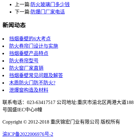
上一篇:
防火玻璃门多少钱
下一篇:
防爆门厂家电话
新闻动态
挡烟垂壁的6大考点
防火卷帘门设计与实施
挡烟垂壁产品特点
防火卷帘型号
防火窗厂家直销
挡烟垂壁常见问题及解答
木质防火门防不防火?
泄爆窗构造及材料
联系电话：023-63417517 公司地址:重庆市渝北区两港大道188
号国盛IEC中心8幢
Copyright © 2012-2018 重庆锦宏门业有限公司 版权所有
渝ICP备2022006976号-2