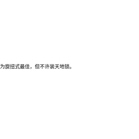
，为旋扭式最佳，但不许装天地锁。