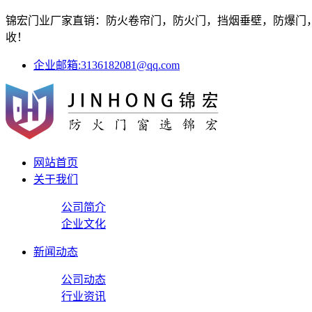
锦宏门业厂家直销：防火卷帘门，防火门，挡烟垂壁，防爆门，防
收！
企业邮箱:3136182081@qq.com
网站首页
关于我们
公司简介
企业文化
新闻动态
公司动态
行业资讯