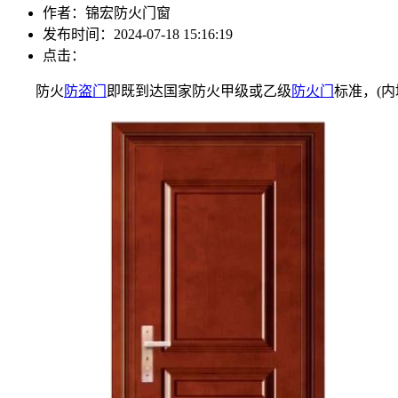
作者：锦宏防火门窗
发布时间：2024-07-18 15:16:19
点击：
防火
防盗门
即既到达国家防火甲级或乙级
防火门
标准，(