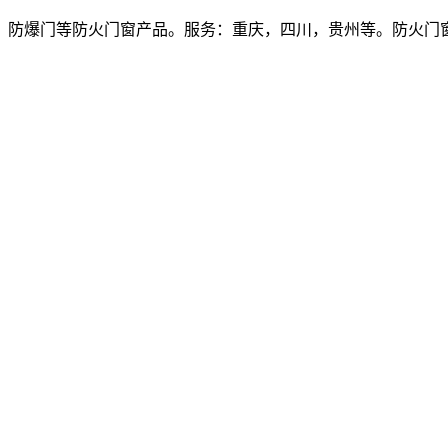
爆门等防火门窗产品。服务：重庆，四川，贵州等。防火门窗价格多