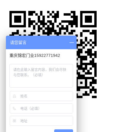
请您留言
重庆锦宏门业15922771942
首页
产品
tel:15922771942"
手机