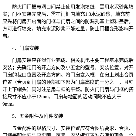
防火门门框与洞口间禁止使用发泡填缝，需用水泥砂浆填
实；门框安装完成后，需在门框内填充1:3水泥砂浆，填充前
应先将门扇开启面的门框与门扇之间的防漏孔塞上塑料盖后，
方可进行填充，填充水泥砂浆不能过量，防止门框变形影响开
启。
4、门扇安装
门扇安装应在湿作业完成、相关机电主要工程基本完成后
安装；先确定门的开启方向及小五金的型号，安装位置，对开
门扇的裁口位置及开启方向。将门扇塞入框，在扇上划出合页
位置（合页到门扇的顶部和下部为门扇高度的十分之一，且壁
开上下帽头）同时注意扇与框的平整。防火门门扇与门框的搭
接尺寸不应小于12mm，门扇与地面的活动间隙不应大于
9mm。
5、五金附件及附件安装
五金配件的规格尺寸、安装位置应符合图纸要求，合页、
门锁等配件安装应牢固、可靠，安装螺钉不准有滑扣现象，合