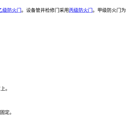
乙级防火门
。设备管井检修门采用
丙级防火门
。甲级防火门为
置上。
暂固定。