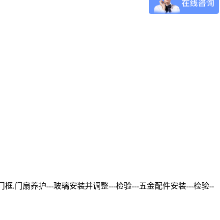
门扇养护---玻璃安装并调整---检验---五金配件安装---检验--