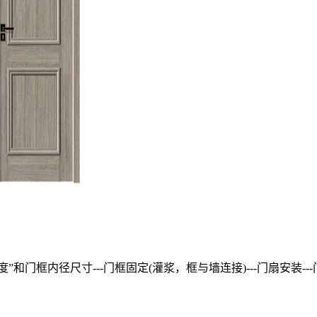
门框内径尺寸---门框固定(灌浆，框与墙连接)---门扇安装---门框.