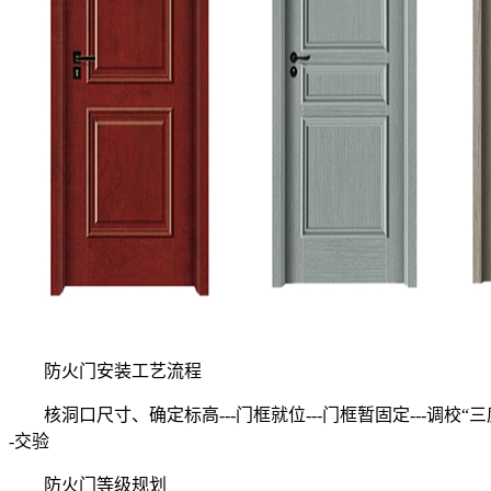
防火门安装工艺流程
核洞口尺寸、确定标高---门框就位---门框暂固定---调校“三度”和
-交验
防火门等级规划