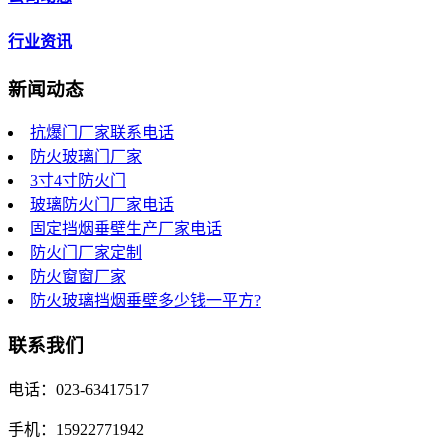
行业资讯
新闻动态
抗爆门厂家联系电话
防火玻璃门厂家
3寸4寸防火门
玻璃防火门厂家电话
固定挡烟垂壁生产厂家电话
防火门厂家定制
防火窗窗厂家
防火玻璃挡烟垂壁多少钱一平方?
联系我们
电话：023-63417517
手机：15922771942