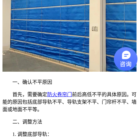
一、确认不平原因
首先，需要确定
防火卷帘门
前后高低不平的具体原因。可
能的原因包括底部导轨不平、导轨支架不平、门帘杆不平、墙
面或地面不平等。
二、调整方法
1. 调整底部导轨：