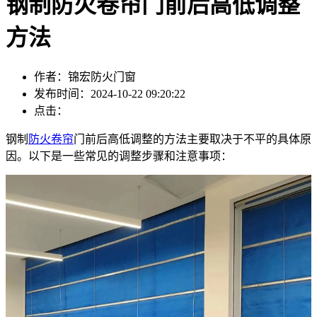
钢制防火卷帘门前后高低调整
方法
作者：锦宏防火门窗
发布时间：2024-10-22 09:20:22
点击：
钢制
防火卷帘
门前后高低调整的方法主要取决于不平的具体原
因。以下是一些常见的调整步骤和注意事项：