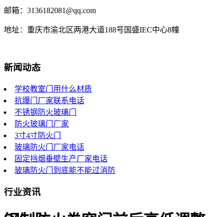
邮箱：3136182081@qq.com
地址：重庆市渝北区两港大道188号国盛IEC中心8幢
新闻动态
学校教室门用什么材质
抗爆门厂家联系电话
不锈钢防火玻璃门
防火玻璃门厂家
3寸4寸防火门
玻璃防火门厂家电话
固定挡烟垂壁生产厂家电话
玻璃防火门到底能不能过消防
行业资讯