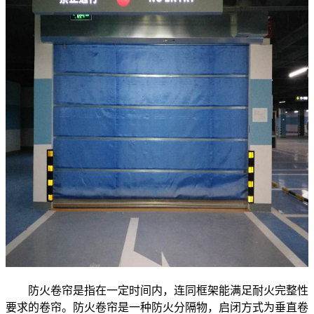
防火卷帘是指在一定时间内，连同框架能满足耐火完整性
要求的卷帘。防火卷帘是一种防火分隔物，启闭方式为垂直卷