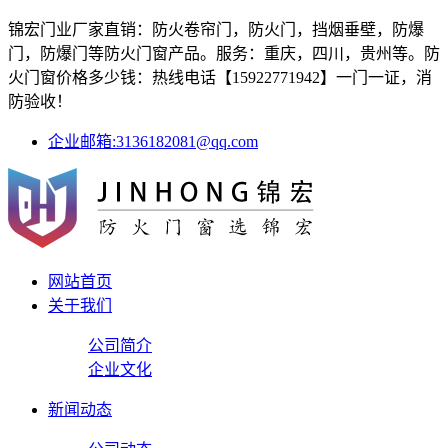
锦宏门业厂家直销：防火卷帘门，防火门，挡烟垂壁，防爆
门，防爆门等防火门窗产品。服务：重庆，四川，贵州等。防
火门窗价格多少钱：热线电话【15922771942】一门一证，消
防验收！
企业邮箱:3136182081@qq.com
网站首页
关于我们
公司简介
企业文化
新闻动态