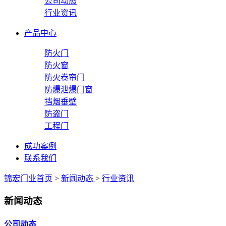
公司动态
行业资讯
产品中心
防火门
防火窗
防火卷帘门
防爆泄爆门窗
挡烟垂壁
防盗门
工程门
成功案例
联系我们
锦宏门业首页
>
新闻动态
>
行业资讯
新闻动态
公司动态