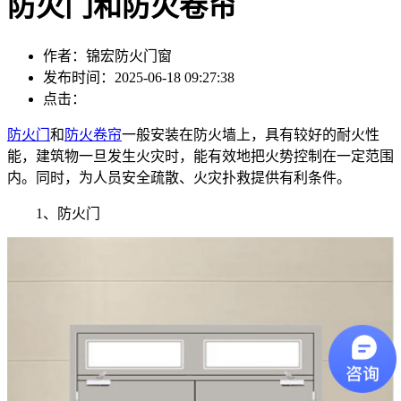
防火门和防火卷帘
作者：锦宏防火门窗
发布时间：2025-06-18 09:27:38
点击：
防火门
和
防火卷帘
一般安装在防火墙上，具有较好的耐火性
能，建筑物一旦发生火灾时，能有效地把火势控制在一定范围
内。同时，为人员安全疏散、火灾扑救提供有利条件。
1、防火门