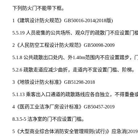
下列防火门不能带下框。
1《建筑设计防火规范》GB50016-2014(2018版)
5.5.19 人员密集的公共场所、观众厅的疏散门不应设置门槛
2《人民防空工程设计防火规范》GB50098-2009
5.1.8 公共疏散出口处内、外1.40m范围内不应设置踏步
5.2.6 疏散走道应减少曲折，走道内不宜设置门槛、阶梯。
3《地铁设计防火标准》GB51298-2018
5.1.13 乘客出入口通道的疏散路线应各自独立，不得重
4《医药工业洁净厂房设计标准》GB50457-2019
8.3.5-5 洁净室的门不应设置门槛。
5《大型商业综合体消防安全管理规则(试行)》应急消[2019]