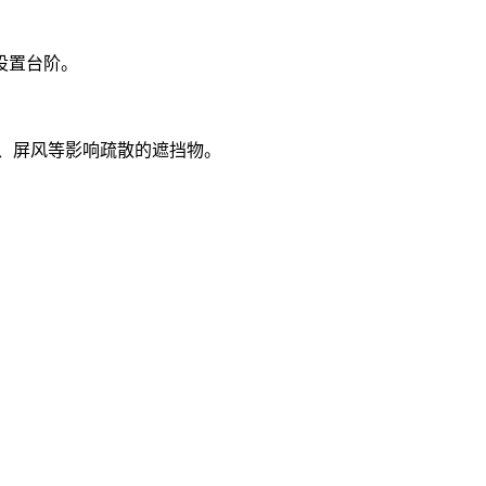
设置台阶。
、屏风等影响疏散的遮挡物。