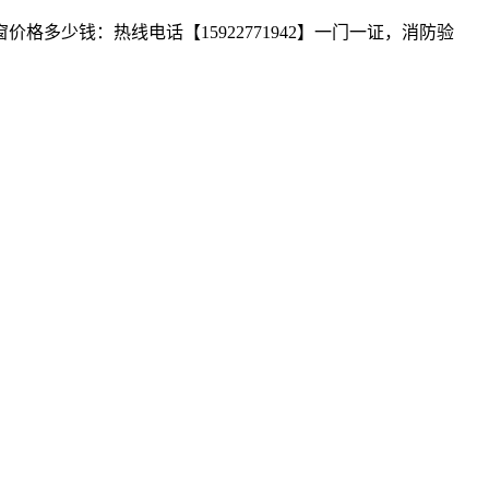
少钱：热线电话【15922771942】一门一证，消防验