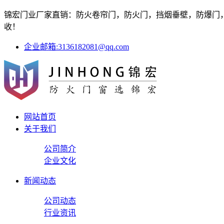
锦宏门业厂家直销：防火卷帘门，防火门，挡烟垂壁，防爆门，防
收！
企业邮箱:3136182081@qq.com
网站首页
关于我们
公司简介
企业文化
新闻动态
公司动态
行业资讯