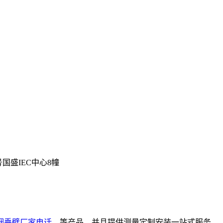
号国盛IEC中心8幢
烟垂壁厂家电话
，等产品，并且提供测量定制安装一站式服务。