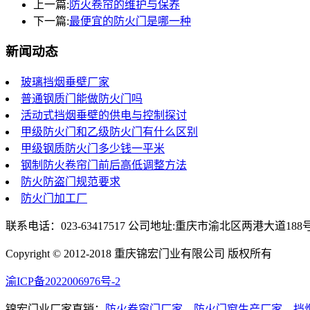
上一篇:
防火卷帘的维护与保养
下一篇:
最便宜的防火门是哪一种
新闻动态
玻璃挡烟垂壁厂家
普通钢质门能做防火门吗
活动式挡烟垂壁的供电与控制探讨
甲级防火门和乙级防火门有什么区别
甲级钢质防火门多少钱一平米
钢制防火卷帘门前后高低调整方法
防火防盗门规范要求
防火门加工厂
联系电话：023-63417517 公司地址:重庆市渝北区两港大道188
Copyright © 2012-2018 重庆锦宏门业有限公司 版权所有
渝ICP备2022006976号-2
锦宏门业厂家直销：
防火卷帘门厂家
，
防火门窗生产厂家
，
挡