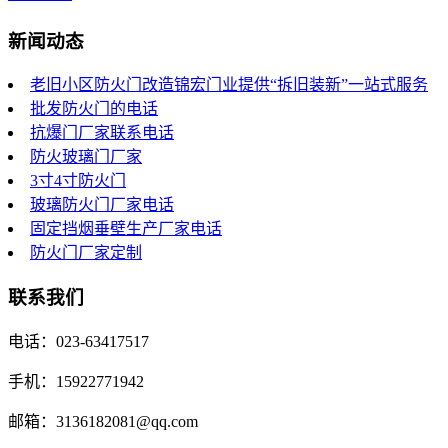
新闻动态
老旧小区防火门改造锦宏门业提供“拆旧装新”一站式服务
批发防火门的电话
抗爆门厂家联系电话
防火玻璃门厂家
3寸4寸防火门
玻璃防火门厂家电话
固定挡烟垂壁生产厂家电话
防火门厂家定制
联系我们
电话：023-63417517
手机：15922771942
邮箱：3136182081@qq.com