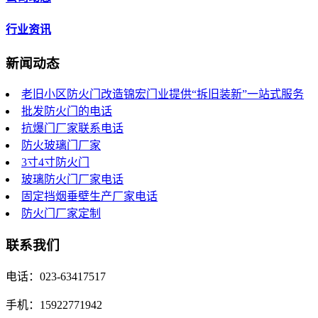
行业资讯
新闻动态
老旧小区防火门改造锦宏门业提供“拆旧装新”一站式服务
批发防火门的电话
抗爆门厂家联系电话
防火玻璃门厂家
3寸4寸防火门
玻璃防火门厂家电话
固定挡烟垂壁生产厂家电话
防火门厂家定制
联系我们
电话：023-63417517
手机：15922771942