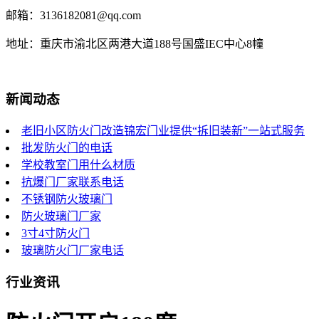
邮箱：3136182081@qq.com
地址：重庆市渝北区两港大道188号国盛IEC中心8幢
新闻动态
老旧小区防火门改造锦宏门业提供“拆旧装新”一站式服务
批发防火门的电话
学校教室门用什么材质
抗爆门厂家联系电话
不锈钢防火玻璃门
防火玻璃门厂家
3寸4寸防火门
玻璃防火门厂家电话
行业资讯