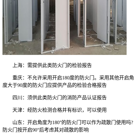
上海：需提供此类防火门的检验报告
重庆：不允许采用开启180度的防火门。采用其他开启角
度大于90度的防火门应提供产品的检验合格报告
四川：须供此类防火门的消防产品认证报告
天津：经防火检测合格并有标识，可以使用
山东：开启角度为180°的防火门可以作为疏散门使用吗?
防火门按开启90°后考虑其对疏散的影响