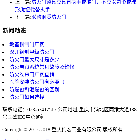
上一篇:
防火门锁具应具有执手或推闩，不应以圆形或球
形旋钮代替执手
下一篇:
采购钢质防火门
新闻动态
教室钢制门厂家
双开钢制甲级防火门
防火门最大尺寸是多少
防火卷帘系统常见故障及维修
防火卷帘门厂家直销
医院安装防火门有必要吗
防爆窗和泄爆窗的区别
防火门如何选择
联系电话：023-63417517 公司地址:重庆市渝北区两港大道188
号国盛IEC中心8幢
Copyright © 2012-2018 重庆锦宏门业有限公司 版权所有