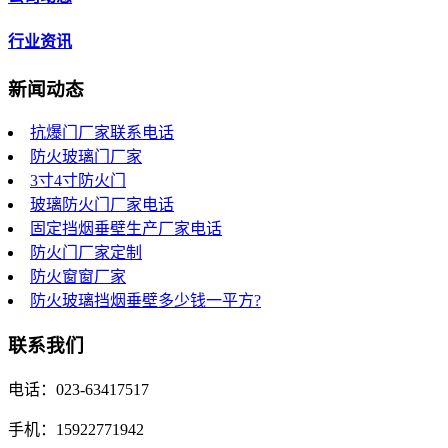
行业资讯
新闻动态
抗爆门厂家联系电话
防火玻璃门厂家
3寸4寸防火门
玻璃防火门厂家电话
固定挡烟垂壁生产厂家电话
防火门厂家定制
防火窗窗厂家
防火玻璃挡烟垂壁多少钱一平方?
联系我们
电话：023-63417517
手机：15922771942