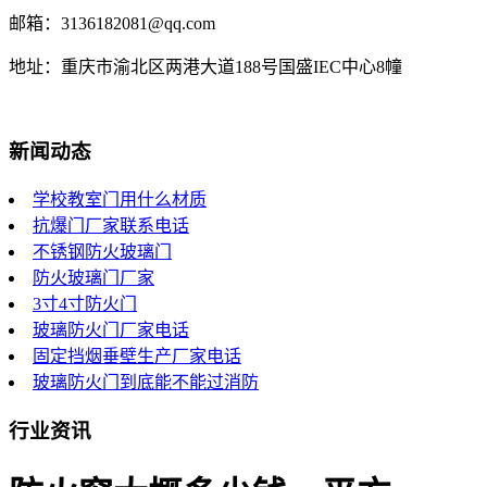
邮箱：3136182081@qq.com
地址：重庆市渝北区两港大道188号国盛IEC中心8幢
新闻动态
学校教室门用什么材质
抗爆门厂家联系电话
不锈钢防火玻璃门
防火玻璃门厂家
3寸4寸防火门
玻璃防火门厂家电话
固定挡烟垂壁生产厂家电话
玻璃防火门到底能不能过消防
行业资讯